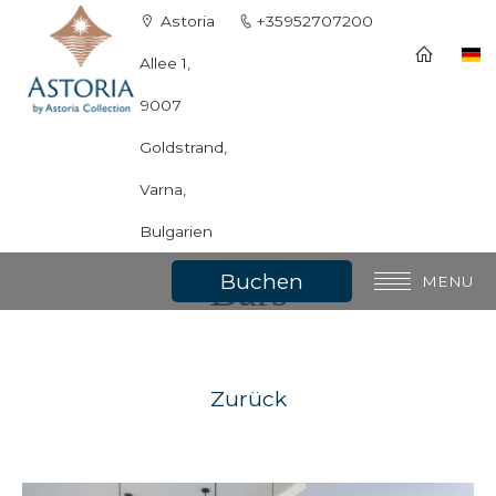
Astoria
+35952707200
Allee 1,
9007
Goldstrand,
Varna,
Bulgarien
Bars
Buchen
MENU
Allgemeine Informationen
Zimmer
Zurück
Spa & Wellness
Für die Kinder
All Inclusive