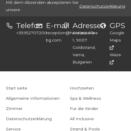
Mit dem Absenden akzeptieren Sie
Datenschutzerklärung
unsere
Telefon
E-mail
Adresse
GPS
+35952707200
reception@hotelastoria-
Astoria Allee
Google
bg.com
1, 9007
Maps
Goldstrand,
Varna,
Waze
Bulgarien
Start seite
Hochzeiten
Allgemeine Informationen
Spa & Wellness
Zimmer
Für die Kinder
Datenschutzerklärung
All Inclusive
Service
Strand & Pools