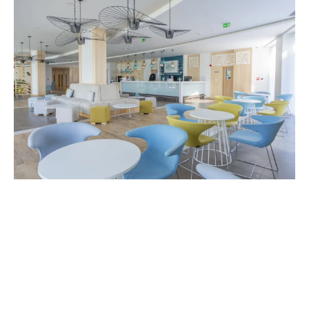
Service
Tagungen & Events
Hochzeiten
Aktivitäten
Strand & Pools
Angebote
Galerie
Kontakte